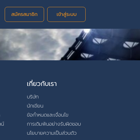
สมัครสมาชิก
เข้าสู่ระบบ
เกี่ยวกับเรา
บริษัท
นักเขียน
ล
ข้อกำหนดและเงื่อนไข
น์
การเดิมพันอย่างรับผิดชอบ
นโยบายความเป็นส่วนตัว