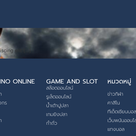
scing elit […]
INO ONLINE
GAME AND SLOT
หมวดหมู่
สล๊อตออนไลน์
า
ข่าวกิฬา
รูเล็ตออนไลน์
ังกร
คาสิโน
น้ำเต้าปูปลา
ทีเด็ดเซียนบอ
เกมยิงปลา
า
เว็บพนันออนไล
กำถั่ว
แทงบอล