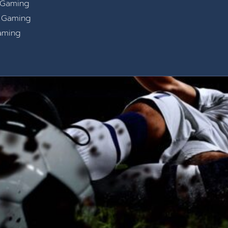
 Gaming
 Gaming
aming