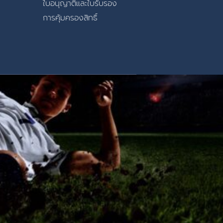
ใบอนุญาติและใบรับรอง
การคุ้มครองสิทธิ์